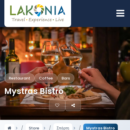
Restaurant
Coffee
Bars
Mystras Bistro
Store
Σπάρτη
Mystras Bistro